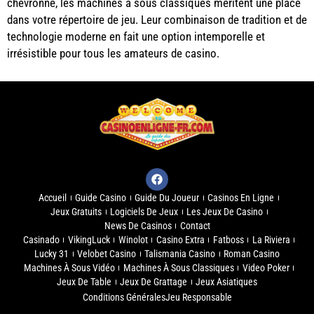
chevronné, les machines à sous classiques méritent une place
dans votre répertoire de jeu. Leur combinaison de tradition et de
technologie moderne en fait une option intemporelle et
irrésistible pour tous les amateurs de casino.
Accueil
Guide Casino
Guide Du Joueur
Casinos En Ligne
Jeux Gratuits
Logiciels De Jeux
Les Jeux De Casino
News De Casinos
Contact
Casinado
VikingLuck
Winolot
Casino Extra
Fatboss
La Riviera
Lucky 31
Velobet Casino
Talismania Casino
Roman Casino
Machines À Sous Vidéo
Machines À Sous Classiques
Video Poker
Jeux De Table
Jeux De Grattage
Jeux Asiatiques
Conditions Générales
Jeu Responsable