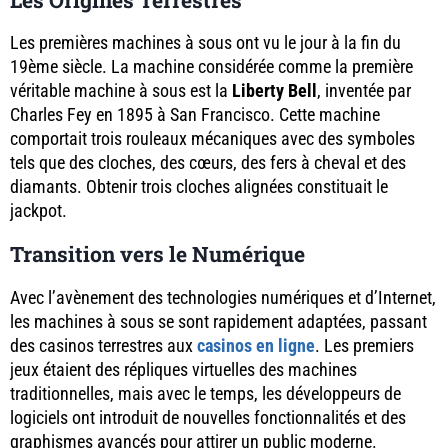
Les premières machines à sous ont vu le jour à la fin du
19ème siècle. La machine considérée comme la première
véritable machine à sous est la
Liberty Bell
, inventée par
Charles Fey en 1895 à San Francisco. Cette machine
comportait trois rouleaux mécaniques avec des symboles
tels que des cloches, des cœurs, des fers à cheval et des
diamants. Obtenir trois cloches alignées constituait le
jackpot.
Transition vers le Numérique
Avec l’avènement des technologies numériques et d’Internet,
les machines à sous se sont rapidement adaptées, passant
des casinos terrestres aux
casinos en ligne
. Les premiers
jeux étaient des répliques virtuelles des machines
traditionnelles, mais avec le temps, les développeurs de
logiciels ont introduit de nouvelles fonctionnalités et des
graphismes avancés pour attirer un public moderne.