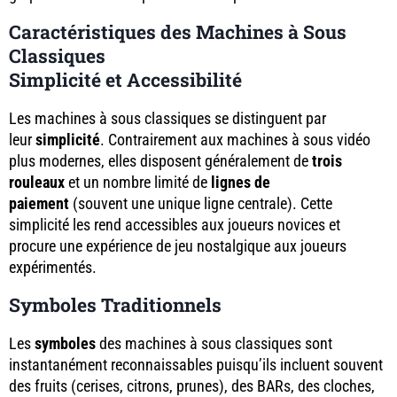
Caractéristiques des Machines à Sous
Classiques
Simplicité et Accessibilité
Les machines à sous classiques se distinguent par
leur
simplicité
. Contrairement aux machines à sous vidéo
plus modernes, elles disposent généralement de
trois
rouleaux
et un nombre limité de
lignes de
paiement
(souvent une unique ligne centrale). Cette
simplicité les rend accessibles aux joueurs novices et
procure une expérience de jeu nostalgique aux joueurs
expérimentés.
Symboles Traditionnels
Les
symboles
des machines à sous classiques sont
instantanément reconnaissables puisqu’ils incluent souvent
des fruits (cerises, citrons, prunes), des BARs, des cloches,