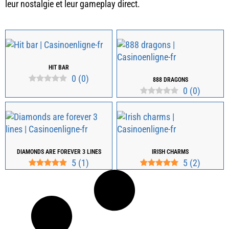
leur nostalgie et leur gameplay direct.
HIT BAR
0
(
0
)
888 DRAGONS
0
(
0
)
DIAMONDS ARE FOREVER 3 LINES
IRISH CHARMS
5
(
1
)
5
(
2
)