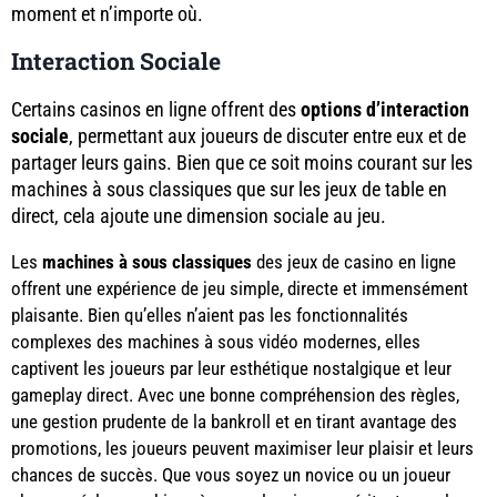
moment et n’importe où.
Interaction Sociale
Certains casinos en ligne offrent des
options d’interaction
sociale
, permettant aux joueurs de discuter entre eux et de
partager leurs gains. Bien que ce soit moins courant sur les
machines à sous classiques que sur les jeux de table en
direct, cela ajoute une dimension sociale au jeu.
Les
machines à sous classiques
des jeux de casino en ligne
offrent une expérience de jeu simple, directe et immensément
plaisante. Bien qu’elles n’aient pas les fonctionnalités
complexes des machines à sous vidéo modernes, elles
captivent les joueurs par leur esthétique nostalgique et leur
gameplay direct. Avec une bonne compréhension des règles,
une gestion prudente de la bankroll et en tirant avantage des
promotions, les joueurs peuvent maximiser leur plaisir et leurs
chances de succès. Que vous soyez un novice ou un joueur