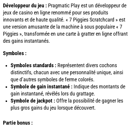
Développeur du jeu :
Pragmatic Play est un développeur de
jeux de casino en ligne renommé pour ses produits
innovants et de haute qualité. « 7 Piggies Scratchcard » est
une version amusante de la machine à sous populaire « 7
Piggies », transformée en une carte à gratter en ligne offrant
des gains instantanés.
Symboles :
Symboles standards :
Représentent divers cochons
distinctifs, chacun avec une personnalité unique, ainsi
que d’autres symboles de ferme colorés.
Symbole de gain instantané :
Indique des montants de
gain instantané, révélés lors du grattage.
Symbole de jackpot :
Offre la possibilité de gagner les
plus gros gains du jeu lorsque découvert.
Partie bonus :