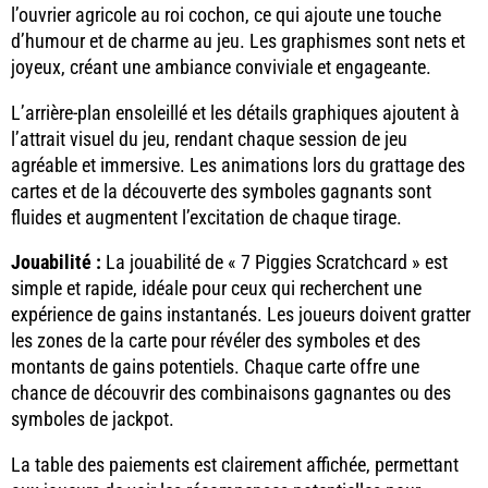
l’ouvrier agricole au roi cochon, ce qui ajoute une touche
d’humour et de charme au jeu. Les graphismes sont nets et
joyeux, créant une ambiance conviviale et engageante.
L’arrière-plan ensoleillé et les détails graphiques ajoutent à
l’attrait visuel du jeu, rendant chaque session de jeu
agréable et immersive. Les animations lors du grattage des
cartes et de la découverte des symboles gagnants sont
fluides et augmentent l’excitation de chaque tirage.
Jouabilité :
La jouabilité de « 7 Piggies Scratchcard » est
simple et rapide, idéale pour ceux qui recherchent une
expérience de gains instantanés. Les joueurs doivent gratter
les zones de la carte pour révéler des symboles et des
montants de gains potentiels. Chaque carte offre une
chance de découvrir des combinaisons gagnantes ou des
symboles de jackpot.
La table des paiements est clairement affichée, permettant